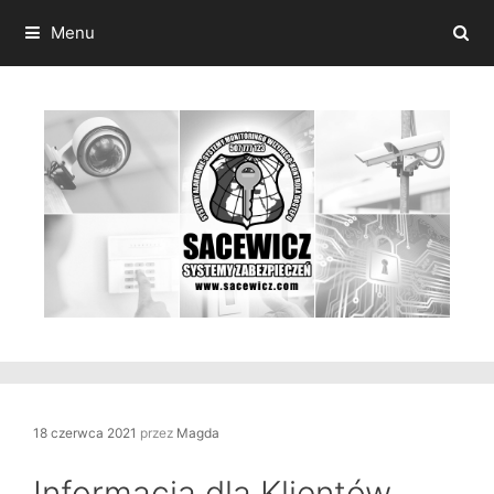
Przeskocz
do
Menu
treści
18 czerwca 2021
przez
Magda
Informacja dla Klientów