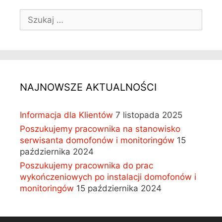
S
z
u
k
a
j
:
NAJNOWSZE AKTUALNOŚCI
Informacja dla Klientów
7 listopada 2025
Poszukujemy pracownika na stanowisko
serwisanta domofonów i monitoringów
15
października 2024
Poszukujemy pracownika do prac
wykończeniowych po instalacji domofonów i
monitoringów
15 października 2024