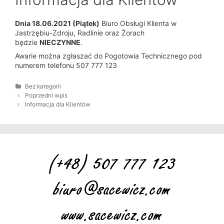
Dnia 18.06.2021 (Piątek)
Biuro Obsługi Klienta w
Jastrzębiu-Zdroju, Radlinie oraz Żorach
będzie
NIECZYNNE
.
Awarie można zgłaszać do Pogotowia Technicznego pod
numerem telefonu 507 777 123
K
Bez kategorii
a
Z
Poprzedni wpis
t
o
Informacja dla Klientów
e
b
g
a
o
c
r
z
i
w
e
p
i
s
y