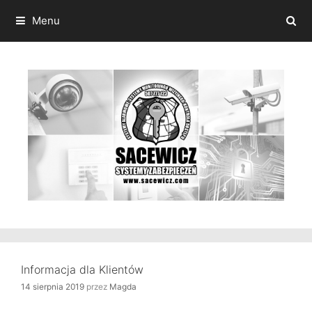
Przeskocz
do
Menu
treści
Informacja dla Klientów
14 sierpnia 2019
przez
Magda