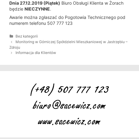
Dnia 27.12.2019 (Piątek)
Biuro Obsługi Klienta w Żorach
będzie
NIECZYNNE
.
Awarie można zgłaszać do Pogotowia Technicznego pod
numerem telefonu 507 777 123
K
Bez kategorii
a
Z
Monitoring w Górniczej Spółdzielni Mieszkaniowej w Jastrzębiu –
t
o
Zdroju
e
b
Informacja dla Klientów
g
a
o
c
r
z
i
w
e
p
i
s
y