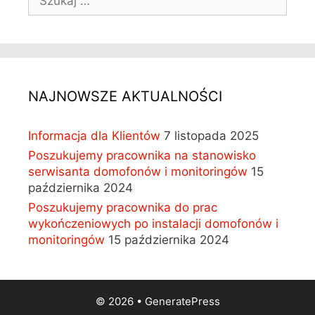
z
u
k
a
j
:
NAJNOWSZE AKTUALNOŚCI
Informacja dla Klientów
7 listopada 2025
Poszukujemy pracownika na stanowisko
serwisanta domofonów i monitoringów
15
października 2024
Poszukujemy pracownika do prac
wykończeniowych po instalacji domofonów i
monitoringów
15 października 2024
© 2026
•
GeneratePress