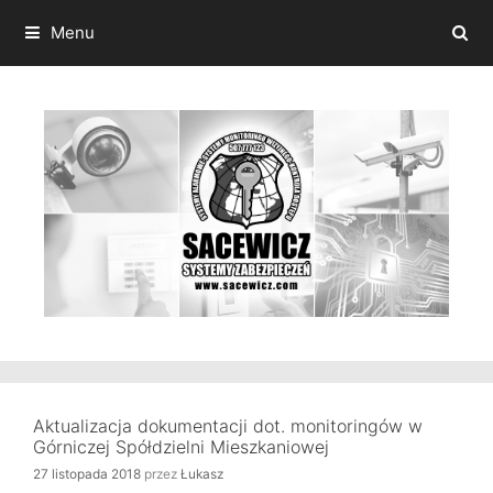
Przeskocz
do
Menu
treści
Aktualizacja dokumentacji dot. monitoringów w
Górniczej Spółdzielni Mieszkaniowej
27 listopada 2018
przez
Łukasz