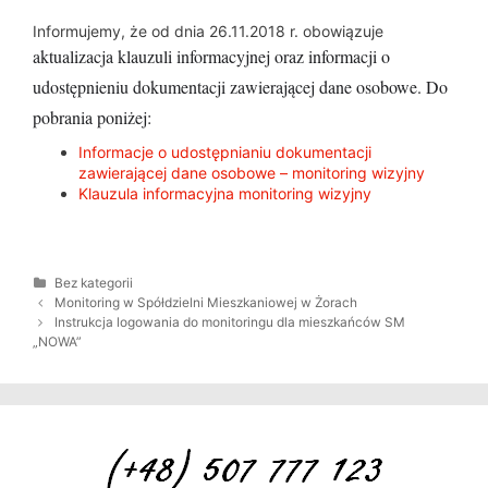
Informujemy, że od dnia 26.11.2018 r. obowiązuje
aktualizacja klauzuli informacyjnej oraz informacji o
udostępnieniu dokumentacji zawierającej dane osobowe. Do
pobrania poniżej:
Informacje o udostępnianiu dokumentacji
zawierającej dane osobowe – monitoring wizyjny
Klauzula informacyjna monitoring wizyjny
K
Bez kategorii
a
Z
Monitoring w Spółdzielni Mieszkaniowej w Żorach
t
o
Instrukcja logowania do monitoringu dla mieszkańców SM
e
b
„NOWA”
g
a
o
c
r
z
i
w
e
p
i
s
y