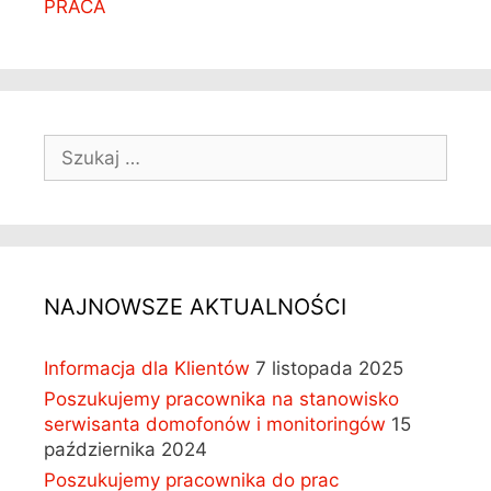
PRACA
S
z
u
k
a
j
:
NAJNOWSZE AKTUALNOŚCI
Informacja dla Klientów
7 listopada 2025
Poszukujemy pracownika na stanowisko
serwisanta domofonów i monitoringów
15
października 2024
Poszukujemy pracownika do prac